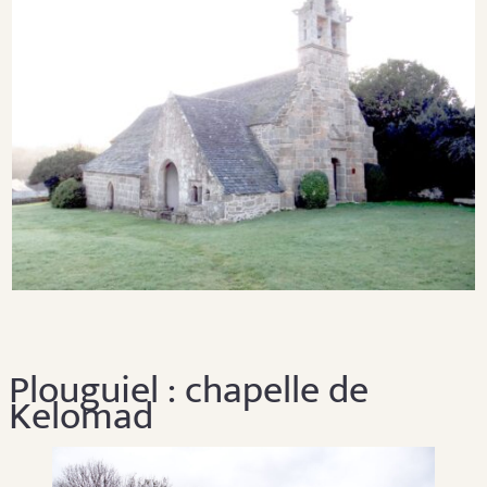
Plouguiel : chapelle de
Kelomad