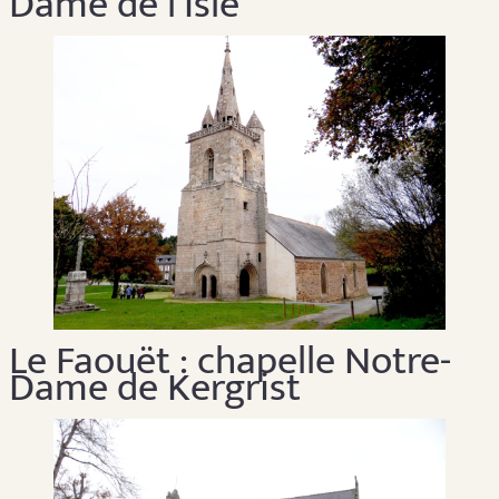
Dame de l’Isle
Le Faouët : chapelle Notre-
Dame de Kergrist