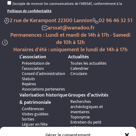
J’accepte de recevoir les communications de l’ARSSAT, conformément à la
Politique de confidentialité
.
2 rue de Kerampont 22300 Lannion
02 96 46 32 51
arssat@wanadoo.fr
Permanences : Lundi et mardi de 14h à 17h - Samedi
de 10h à 12h
Horaires d'été : uniquement le lundi de 14h à 17h
L’association
Actualités
Présentation de
Toutes les actualités
l’association
Calendrier
Conseil d’administration
Circulaire
Statuts
Repères
Associations partenaires
Valorisation historique
Groupes d’activités
Recherches
& patrimoniale
archéologiques et
Conférences
inventaires
Visites guidées
Toponymie
Sorties
Entretien du petit
Léguer en fête
patrimoine
Journées Européennes du
Exploration de la côte et
Patrimoine
Gérer le consentement