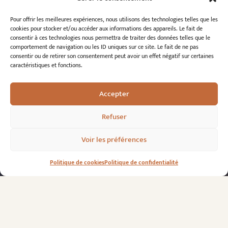
surveillance de l’estran
Bibliothèque et presse
ancienne
Pour offrir les meilleures expériences, nous utilisons des technologies telles que les
Commission d'édition
cookies pour stocker et/ou accéder aux informations des appareils. Le fait de
Commission Delestre
consentir à ces technologies nous permettra de traiter des données telles que le
Ressources
Informations
comportement de navigation ou les ID uniques sur ce site. Le fait de ne pas
consentir ou de retirer son consentement peut avoir un effet négatif sur certaines
Carte interactive
pratiques
caractéristiques et fonctions.
Bibliothèque numérique
Contact
Publications et ouvrages
Adhérer à l’association
Archives patrimoniales
Politique de
Bretania
Accepter
confidentialité
Politique de cookies
Mentions légales
Refuser
Espace éditeur
Voir les préférences
Politique de cookies
Politique de confidentialité
© 2026 A.R.S.S.A.T. Tous droits réservés
Réalisation : Romain Le Corre