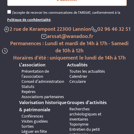
J’accepte de recevoir les communications de l’ARSSAT, conformément à la
Politique de confidentialité
.
2 rue de Kerampont 22300 Lannion
02 96 46 32 51
arssat@wanadoo.fr
Permanences : Lundi et mardi de 14h à 17h - Samedi
de 10h à 12h
Horaires d'été : uniquement le lundi de 14h à 17h
L’association
Actualités
Présentation de
Toutes les actualités
l’association
Calendrier
Conseil d’administration
Circulaire
Statuts
Repères
Associations partenaires
Valorisation historique
Groupes d’activités
Recherches
& patrimoniale
archéologiques et
Conférences
inventaires
Visites guidées
Toponymie
Sorties
Entretien du petit
Léguer en fête