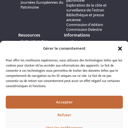
patrimoine
Journées Européennes du
Exploration de la côte et
Patrimoine
surveillance de l’estran
Bibliothèque et presse
ancienne
Commission d'édition
Commission Delestre
Ressources
Informations
Carte interactive
pratiques
Bibliothèque numérique
Contact
Gérer le consentement
Publications et ouvrages
Adhérer à l’association
Archives patrimoniales
Politique de
Bretania
Pour offrir les meilleures expériences, nous utilisons des technologies telles que les
confidentialité
cookies pour stocker et/ou accéder aux informations des appareils. Le fait de
Politique de cookies
consentir à ces technologies nous permettra de traiter des données telles que le
Mentions légales
comportement de navigation ou les ID uniques sur ce site. Le fait de ne pas
Espace éditeur
consentir ou de retirer son consentement peut avoir un effet négatif sur certaines
caractéristiques et fonctions.
Accepter
Refuser
© 2026 A.R.S.S.A.T. Tous droits réservés
Réalisation : Romain Le Corre
Voir les préférences