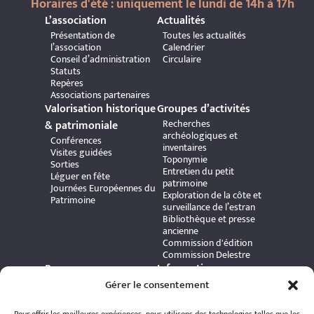
Horaires d'été : uniquement le lundi de 14h à 17h
L’association
Actualités
Présentation de
Toutes les actualités
l’association
Calendrier
Conseil d’administration
Circulaire
Statuts
Repères
Associations partenaires
Valorisation historique
Groupes d’activités
Recherches
& patrimoniale
archéologiques et
Conférences
inventaires
Visites guidées
Toponymie
Sorties
Entretien du petit
Léguer en fête
patrimoine
Journées Européennes du
Exploration de la côte et
Patrimoine
surveillance de l’estran
Bibliothèque et presse
ancienne
Commission d'édition
Commission Delestre
Ressources
Informations
Carte interactive
pratiques
Gérer le consentement
Bibliothèque numérique
Contact
Publications et ouvrages
Adhérer à l’association