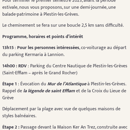
Pour terminer le premier semestre 2023, avant la période
estivale, nous vous proposons, sur une demi-journée, une
balade-patrimoine à Plestin-les-Grèves.
Le cheminement se fera sur une boucle 2,5 km sans difficulté.
Programme, horaires et points d’intérêt
13h15
:
Pour les personnes intéressées
, co-voiturage au départ
du parking Kermaria à Lannion.
14h00 : RDV
: Parking du Centre Nautique de Plestin-les-Grèves
(Saint-Efflam – après le Grand Rocher)
Étape 1
: Évocation du
Mur de l’Atlantique
à Plestin-les-Grèves.
Rappel de
la légende de saint Efflam
et de la Croix du Lieue de
Grève
Déplacement par la plage avec vue de quelques maisons de
styles balnéaires.
Étape 2 :
Passage devant la Maison Ker An Trez, construite avec