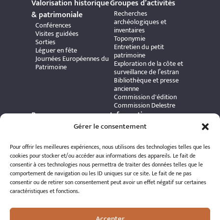
Valorisation historique
Groupes d’activités
Recherches
& patrimoniale
archéologiques et
Conférences
inventaires
Visites guidées
Toponymie
Sorties
Entretien du petit
Léguer en fête
patrimoine
Journées Européennes du
Exploration de la côte et
Patrimoine
surveillance de l’estran
Bibliothèque et presse
ancienne
Commission d'édition
Commission Delestre
Ressources
Informations
Carte interactive
pratiques
Gérer le consentement
Bibliothèque numérique
Contact
Publications et ouvrages
Adhérer à l’association
Pour offrir les meilleures expériences, nous utilisons des technologies telles que les
Archives patrimoniales
Politique de
cookies pour stocker et/ou accéder aux informations des appareils. Le fait de
Bretania
confidentialité
consentir à ces technologies nous permettra de traiter des données telles que le
Politique de cookies
comportement de navigation ou les ID uniques sur ce site. Le fait de ne pas
Mentions légales
consentir ou de retirer son consentement peut avoir un effet négatif sur certaines
Espace éditeur
caractéristiques et fonctions.
Accepter