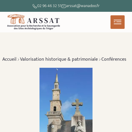
02 96 46 32 51
arssat@wanadoo.fr
Accueil
Valorisation historique & patrimoniale
Conférences