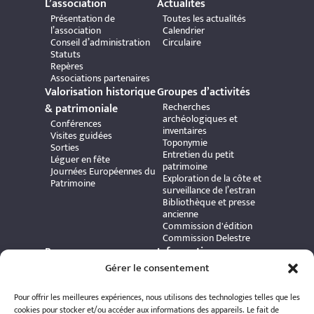
L’association
Actualités
Présentation de
Toutes les actualités
l’association
Calendrier
Conseil d’administration
Circulaire
Statuts
Repères
Associations partenaires
Valorisation historique
Groupes d’activités
Recherches
& patrimoniale
archéologiques et
Conférences
inventaires
Visites guidées
Toponymie
Sorties
Entretien du petit
Léguer en fête
patrimoine
Journées Européennes du
Exploration de la côte et
Patrimoine
surveillance de l’estran
Bibliothèque et presse
ancienne
Commission d'édition
Commission Delestre
Ressources
Informations
Carte interactive
pratiques
Gérer le consentement
Bibliothèque numérique
Contact
Publications et ouvrages
Adhérer à l’association
Pour offrir les meilleures expériences, nous utilisons des technologies telles que les
Archives patrimoniales
Politique de
cookies pour stocker et/ou accéder aux informations des appareils. Le fait de