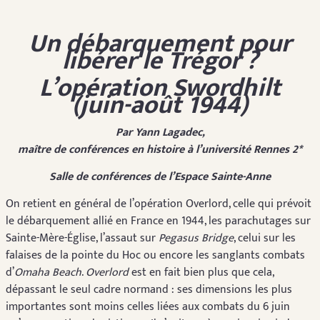
Un débarquement pour
libérer le Trégor ?
L’opération Swordhilt
(juin-août 1944)
Par Yann Lagadec,
maître de conférences en histoire à l’université Rennes 2*
Salle de conférences de l’Espace Sainte-Anne
On retient en général de l’opération Overlord, celle qui prévoit
le débarquement allié en France en 1944, les parachutages sur
Sainte-Mère-Église, l’assaut sur
Pegasus Bridge
, celui sur les
falaises de la pointe du Hoc ou encore les sanglants combats
d’
Omaha Beach
.
Overlord
est en fait bien plus que cela,
dépassant le seul cadre normand : ses dimensions les plus
importantes sont moins celles liées aux combats du 6 juin