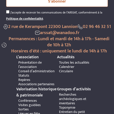
S'abonner
J’accepte de recevoir les communications de l’ARSSAT, conformément à la
Politique de confidentialité
.
2 rue de Kerampont 22300 Lannion
02 96 46 32 51
arssat@wanadoo.fr
Permanences : Lundi et mardi de 14h à 17h - Samedi
de 10h à 12h
Horaires d'été : uniquement le lundi de 14h à 17h
L’association
Actualités
Présentation de
Toutes les actualités
l’association
Calendrier
Conseil d’administration
Circulaire
Statuts
Repères
Associations partenaires
Valorisation historique
Groupes d’activités
Recherches
& patrimoniale
archéologiques et
Conférences
inventaires
Visites guidées
Toponymie
Sorties
Entretien du petit
Léguer en fête