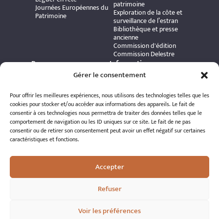
patrimoine
Journées Européennes du
Exploration de la côte et
Patrimoine
surveillance de l’estran
Bibliothèque et presse
ancienne
Commission d'édition
Commission Delestre
Ressources
Informations
Carte interactive
Gérer le consentement
pratiques
Bibliothèque numérique
Contact
Publications et ouvrages
Adhérer à l’association
Pour offrir les meilleures expériences, nous utilisons des technologies telles que les
Archives patrimoniales
Politique de
cookies pour stocker et/ou accéder aux informations des appareils. Le fait de
Bretania
confidentialité
consentir à ces technologies nous permettra de traiter des données telles que le
Politique de cookies
comportement de navigation ou les ID uniques sur ce site. Le fait de ne pas
Mentions légales
consentir ou de retirer son consentement peut avoir un effet négatif sur certaines
Espace éditeur
caractéristiques et fonctions.
Accepter
Refuser
© 2026 A.R.S.S.A.T. Tous droits réservés
Voir les préférences
Réalisation : Romain Le Corre