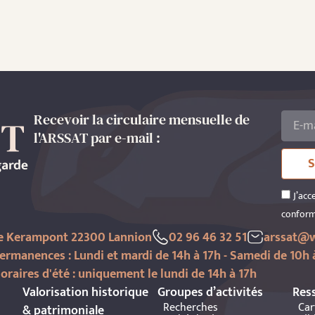
Recevoir la circulaire mensuelle de
l'ARSSAT par e-mail :
S
J’acc
conform
de Kerampont 22300 Lannion
02 96 46 32 51
arssat@w
ermanences : Lundi et mardi de 14h à 17h - Samedi de 10h 
oraires d'été : uniquement le lundi de 14h à 17h
Valorisation historique
Groupes d’activités
Res
Recherches
Car
& patrimoniale