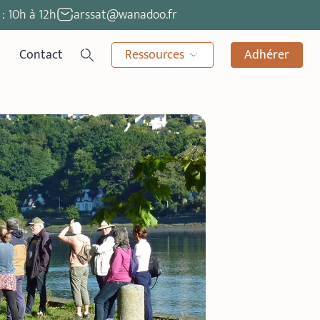
: 10h à 12h
arssat@wanadoo.fr
Contact
Ressources
Adhérer