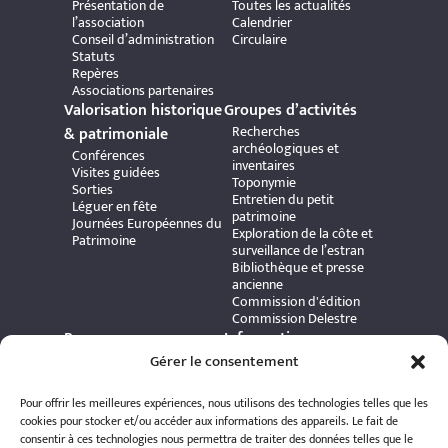
Présentation de
Toutes les actualités
l’association
Calendrier
Conseil d’administration
Circulaire
Statuts
Repères
Associations partenaires
Valorisation historique
Groupes d’activités
Recherches
& patrimoniale
archéologiques et
Conférences
inventaires
Visites guidées
Toponymie
Sorties
Entretien du petit
Léguer en fête
patrimoine
Journées Européennes du
Exploration de la côte et
Patrimoine
surveillance de l’estran
Bibliothèque et presse
ancienne
Commission d'édition
Commission Delestre
Ressources
Informations
Carte interactive
pratiques
Gérer le consentement
Bibliothèque numérique
Contact
Publications et ouvrages
Adhérer à l’association
Pour offrir les meilleures expériences, nous utilisons des technologies telles que les
Archives patrimoniales
Politique de
cookies pour stocker et/ou accéder aux informations des appareils. Le fait de
Bretania
confidentialité
consentir à ces technologies nous permettra de traiter des données telles que le