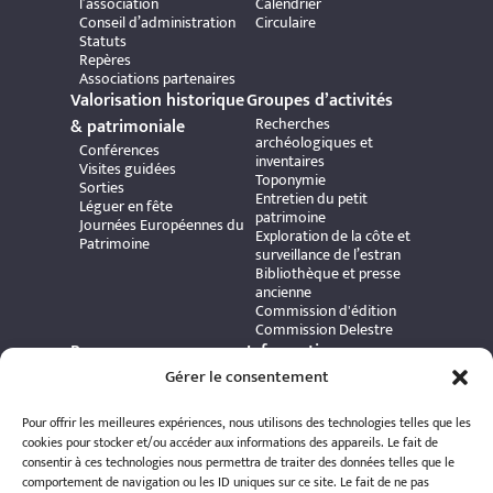
l’association
Calendrier
Conseil d’administration
Circulaire
Statuts
Repères
Associations partenaires
Valorisation historique
Groupes d’activités
Recherches
& patrimoniale
archéologiques et
Conférences
inventaires
Visites guidées
Toponymie
Sorties
Entretien du petit
Léguer en fête
patrimoine
Journées Européennes du
Exploration de la côte et
Patrimoine
surveillance de l’estran
Bibliothèque et presse
ancienne
Commission d'édition
Commission Delestre
Ressources
Informations
Carte interactive
Gérer le consentement
pratiques
Bibliothèque numérique
Contact
Publications et ouvrages
Adhérer à l’association
Pour offrir les meilleures expériences, nous utilisons des technologies telles que les
Archives patrimoniales
Politique de
cookies pour stocker et/ou accéder aux informations des appareils. Le fait de
Bretania
confidentialité
consentir à ces technologies nous permettra de traiter des données telles que le
Politique de cookies
comportement de navigation ou les ID uniques sur ce site. Le fait de ne pas