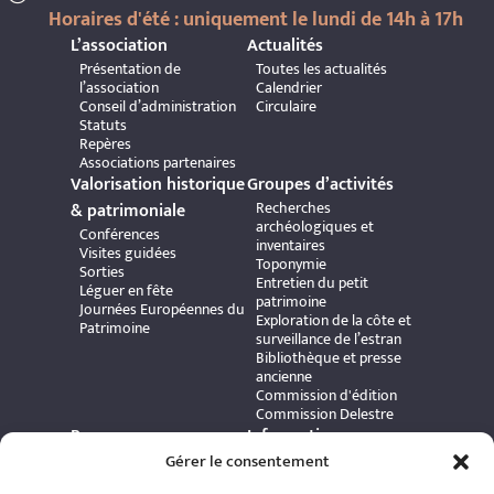
Horaires d'été : uniquement le lundi de 14h à 17h
L’association
Actualités
Présentation de
Toutes les actualités
l’association
Calendrier
Conseil d’administration
Circulaire
Statuts
Repères
Associations partenaires
Valorisation historique
Groupes d’activités
Recherches
& patrimoniale
archéologiques et
Conférences
inventaires
Visites guidées
Toponymie
Sorties
Entretien du petit
Léguer en fête
patrimoine
Journées Européennes du
Exploration de la côte et
Patrimoine
surveillance de l’estran
Bibliothèque et presse
ancienne
Commission d'édition
Commission Delestre
Ressources
Informations
Carte interactive
pratiques
Gérer le consentement
Bibliothèque numérique
Contact