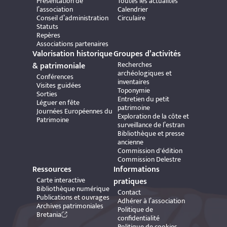
Présentation de
Toutes les actualités
l’association
Calendrier
Conseil d’administration
Circulaire
Statuts
Repères
Associations partenaires
Valorisation historique
Groupes d’activités
Recherches
& patrimoniale
archéologiques et
Conférences
inventaires
Visites guidées
Toponymie
Sorties
Entretien du petit
Léguer en fête
patrimoine
Journées Européennes du
Exploration de la côte et
Patrimoine
surveillance de l’estran
Bibliothèque et presse
ancienne
Commission d'édition
Commission Delestre
Ressources
Informations
Carte interactive
pratiques
Bibliothèque numérique
Contact
Publications et ouvrages
Adhérer à l’association
Archives patrimoniales
Politique de
Bretania
confidentialité
Politique de cookies