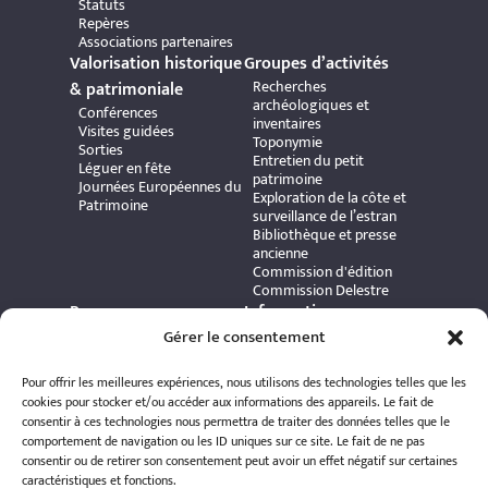
Statuts
Repères
Associations partenaires
Valorisation historique
Groupes d’activités
Recherches
& patrimoniale
archéologiques et
Conférences
inventaires
Visites guidées
Toponymie
Sorties
Entretien du petit
Léguer en fête
patrimoine
Journées Européennes du
Exploration de la côte et
Patrimoine
surveillance de l’estran
Bibliothèque et presse
ancienne
Commission d'édition
Commission Delestre
Ressources
Informations
Carte interactive
Gérer le consentement
pratiques
Bibliothèque numérique
Contact
Publications et ouvrages
Adhérer à l’association
Pour offrir les meilleures expériences, nous utilisons des technologies telles que les
Archives patrimoniales
Politique de
cookies pour stocker et/ou accéder aux informations des appareils. Le fait de
Bretania
confidentialité
consentir à ces technologies nous permettra de traiter des données telles que le
Politique de cookies
comportement de navigation ou les ID uniques sur ce site. Le fait de ne pas
Mentions légales
consentir ou de retirer son consentement peut avoir un effet négatif sur certaines
Espace éditeur
caractéristiques et fonctions.