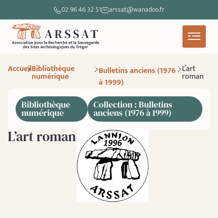
02 96 46 32 51
arssat@wanadoo.fr
Accueil
Bibliothèque
L’art
Bulletins anciens (1976
numérique
roman
à 1999)
Bibliothèque
Collection : Bulletins
numérique
anciens (1976 à 1999)
L’art roman