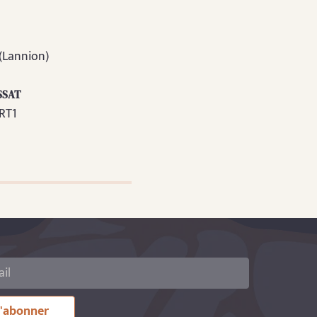
(Lannion)
SSAT
RT1
'abonner