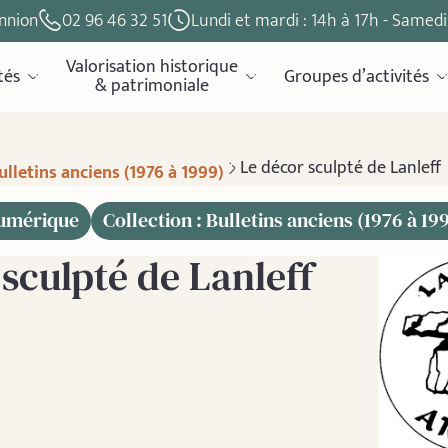
nnion
02 96 46 32 51
Lundi et mardi : 14h à 17h - Samedi 
Valorisation historique
tés
Groupes d’activités
& patrimoniale
Le décor sculpté de Lanleff
ulletins anciens (1976 à 1999)
numérique
Collection : Bulletins anciens (1976 à 19
sculpté de Lanleff