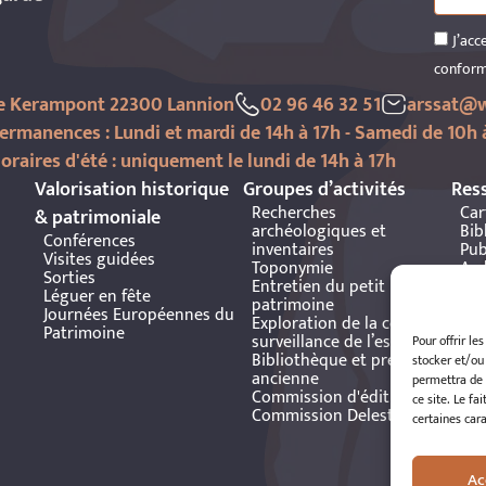
J’acc
conform
de Kerampont 22300 Lannion
02 96 46 32 51
arssat@w
ermanences : Lundi et mardi de 14h à 17h - Samedi de 10h 
oraires d'été : uniquement le lundi de 14h à 17h
Valorisation historique
Groupes d’activités
Res
Recherches
Car
& patrimoniale
archéologiques et
Bib
Conférences
inventaires
Pub
Visites guidées
Toponymie
Arc
Sorties
Entretien du petit
Bre
Léguer en fête
patrimoine
Journées Européennes du
Exploration de la côte et
Patrimoine
surveillance de l’estran
Pour offrir le
Bibliothèque et presse
stocker et/ou
ancienne
permettra de 
Commission d'édition
ce site. Le fa
Commission Delestre
certaines cara
Ac