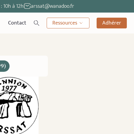
: 10h à 12h
arssat@wanadoo.fr
Contact
Ressources
Adhérer
99)