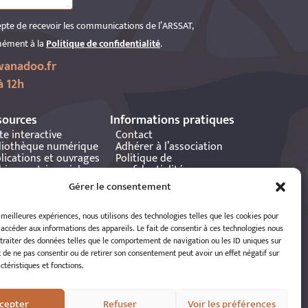
epte de recevoir les communications de l’ARSSAT,
ément à la
Politique de confidentialité
.
anadoo.fr
à 12h
sources
Informations pratiques
te interactive
Contact
liothèque numérique
Adhérer à l’association
lications et ouvrages
Politique de
hives patrimoniales
confidentialité
tania
Politique de cookies
Gérer le consentement
Mentions légales
Espace éditeur
s meilleures expériences, nous utilisons des technologies telles que les cookies pour
 accéder aux informations des appareils. Le fait de consentir à ces technologies nous
traiter des données telles que le comportement de navigation ou les ID uniques sur
it de ne pas consentir ou de retirer son consentement peut avoir un effet négatif sur
ctéristiques et fonctions.
cepter
Refuser
Voir les préférences