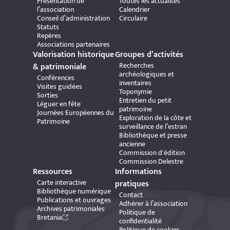
Présentation de
Toutes les actualités
l’association
Calendrier
Conseil d’administration
Circulaire
Statuts
Repères
Associations partenaires
Valorisation historique
Groupes d’activités
Recherches
& patrimoniale
archéologiques et
Conférences
inventaires
Visites guidées
Toponymie
Sorties
Entretien du petit
Léguer en fête
patrimoine
Journées Européennes du
Exploration de la côte et
Patrimoine
surveillance de l’estran
Bibliothèque et presse
ancienne
Commission d'édition
Commission Delestre
Ressources
Informations
Carte interactive
pratiques
Bibliothèque numérique
Contact
Publications et ouvrages
Adhérer à l’association
Archives patrimoniales
Politique de
Bretania
confidentialité
Politique de cookies