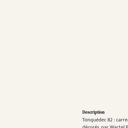
Description
Tonquédec 82 : carr
décorés. par Wartel P