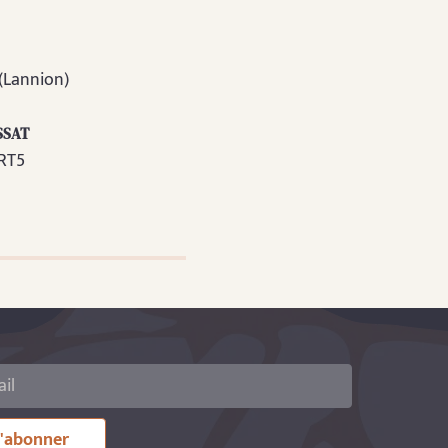
(Lannion)
SSAT
ART5
'abonner