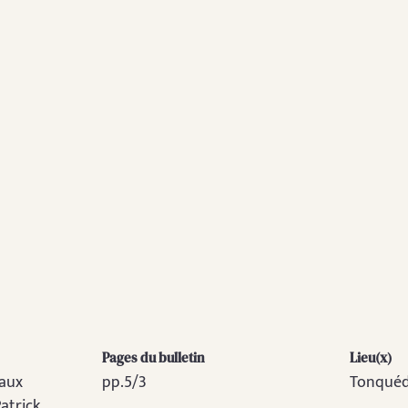
Pages du bulletin
Lieu(x)
eaux
pp.5/3
Tonqué
atrick