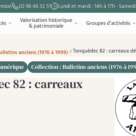
nnion
02 96 46 32 51
Lundi et mardi : 14h à 17h - Samedi 
Valorisation historique
tés
Groupes d’activités
& patrimoniale
Tonquédec 82 : carreaux dé
ulletins anciens (1976 à 1999)
numérique
Collection : Bulletins anciens (1976 à 19
c 82 : carreaux