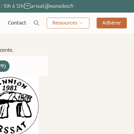
: 10h à 12h
arssat@wanadoo.fr
Contact
Ressources
Adhérer
corés.
99)