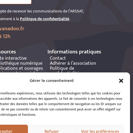
epte de recevoir les communications de l’ARSSAT,
ément à la
Politique de confidentialité
.
anadoo.fr
à 12h
sources
Informations pratiques
te interactive
Contact
liothèque numérique
Adhérer à l’association
lications et ouvrages
Politique de
hives patrimoniales
confidentialité
tania
Politique de cookies
Gérer le consentement
Mentions légales
Espace éditeur
s meilleures expériences, nous utilisons des technologies telles que les cookies pour
 accéder aux informations des appareils. Le fait de consentir à ces technologies nous
traiter des données telles que le comportement de navigation ou les ID uniques sur
it de ne pas consentir ou de retirer son consentement peut avoir un effet négatif sur
ctéristiques et fonctions.
cepter
Refuser
Voir les préférences