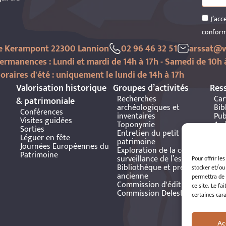
J’acc
conform
de Kerampont 22300 Lannion
02 96 46 32 51
arssat@w
ermanences : Lundi et mardi de 14h à 17h - Samedi de 10h 
oraires d'été : uniquement le lundi de 14h à 17h
Valorisation historique
Groupes d’activités
Res
Recherches
Car
& patrimoniale
archéologiques et
Bib
Conférences
inventaires
Pub
Visites guidées
Toponymie
Arc
Sorties
Entretien du petit
Bre
Léguer en fête
patrimoine
Journées Européennes du
Exploration de la côte et
Patrimoine
surveillance de l’estran
Pour offrir le
Bibliothèque et presse
stocker et/ou
ancienne
permettra de 
Commission d'édition
ce site. Le fa
Commission Delestre
certaines cara
Ac