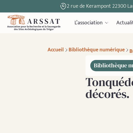
2 rue de Kerampont 22300 La
L’association
Actuali
Accueil
Bibliothèque numérique
B
Bibliothèque 
Tonquéde
décorés.