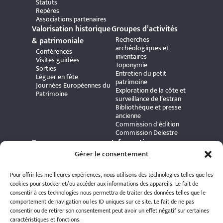
Statuts
Repères
Associations partenaires
Valorisation historique
Groupes d’activités
Recherches
& patrimoniale
archéologiques et
Conférences
inventaires
Visites guidées
Toponymie
Sorties
Entretien du petit
Léguer en fête
patrimoine
Journées Européennes du
Exploration de la côte et
Patrimoine
surveillance de l’estran
Bibliothèque et presse
ancienne
Commission d'édition
Commission Delestre
Ressources
Informations
Carte interactive
Gérer le consentement
pratiques
Bibliothèque numérique
Contact
Publications et ouvrages
Adhérer à l’association
Pour offrir les meilleures expériences, nous utilisons des technologies telles que les
Archives patrimoniales
Politique de
cookies pour stocker et/ou accéder aux informations des appareils. Le fait de
Bretania
confidentialité
consentir à ces technologies nous permettra de traiter des données telles que le
Politique de cookies
comportement de navigation ou les ID uniques sur ce site. Le fait de ne pas
Mentions légales
consentir ou de retirer son consentement peut avoir un effet négatif sur certaines
Espace éditeur
caractéristiques et fonctions.