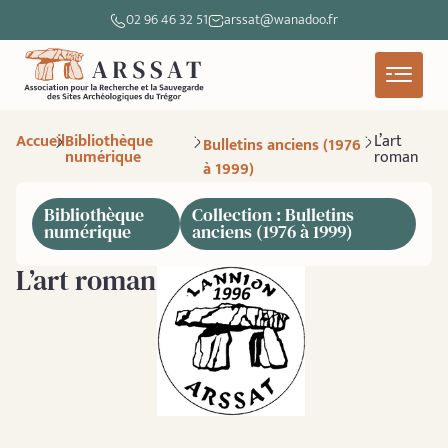
02 96 46 32 51
arssat@wanadoo.fr
Accueil
Bibliothèque
L’art
Bulletins anciens (1976
numérique
roman
à 1999)
Bibliothèque
Collection : Bulletins
numérique
anciens (1976 à 1999)
L’art roman