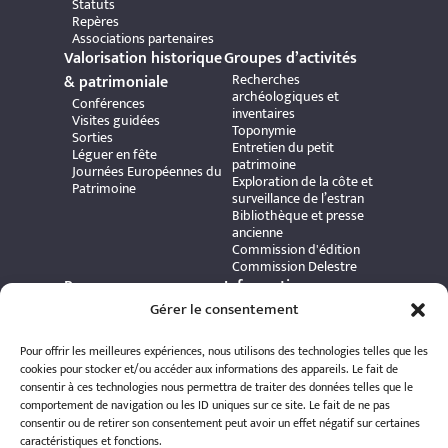
Statuts
Repères
Associations partenaires
Valorisation historique
Groupes d’activités
Recherches
& patrimoniale
archéologiques et
Conférences
inventaires
Visites guidées
Toponymie
Sorties
Entretien du petit
Léguer en fête
patrimoine
Journées Européennes du
Exploration de la côte et
Patrimoine
surveillance de l’estran
Bibliothèque et presse
ancienne
Commission d'édition
Commission Delestre
Ressources
Informations
Carte interactive
Gérer le consentement
pratiques
Bibliothèque numérique
Contact
Publications et ouvrages
Adhérer à l’association
Pour offrir les meilleures expériences, nous utilisons des technologies telles que les
Archives patrimoniales
Politique de
cookies pour stocker et/ou accéder aux informations des appareils. Le fait de
Bretania
confidentialité
consentir à ces technologies nous permettra de traiter des données telles que le
Politique de cookies
comportement de navigation ou les ID uniques sur ce site. Le fait de ne pas
Mentions légales
consentir ou de retirer son consentement peut avoir un effet négatif sur certaines
Espace éditeur
caractéristiques et fonctions.