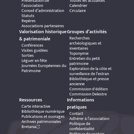
Présentation de
Toutes les actualités
l’association
Calendrier
Conseil d’administration
Circulaire
Statuts
Repères
Associations partenaires
Valorisation historique
Groupes d’activités
Recherches
& patrimoniale
archéologiques et
Conférences
inventaires
Visites guidées
Toponymie
Sorties
Entretien du petit
Léguer en fête
patrimoine
Journées Européennes du
Exploration de la côte et
Patrimoine
surveillance de l’estran
Bibliothèque et presse
ancienne
Commission d'édition
Commission Delestre
Ressources
Informations
Carte interactive
pratiques
Bibliothèque numérique
Contact
Publications et ouvrages
Adhérer à l’association
Archives patrimoniales
Politique de
Bretania
confidentialité
Politique de cookies