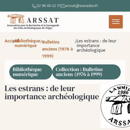
02 96 46 32 51
arssat@wanadoo.fr
Accueil
Bibliothèque
Les estrans : de leur
Bulletins
numérique
importance
anciens (1976 à
archéologique
1999)
Bibliothèque
Collection : Bulletins
numérique
anciens (1976 à 1999)
Les estrans : de leur
importance archéologique