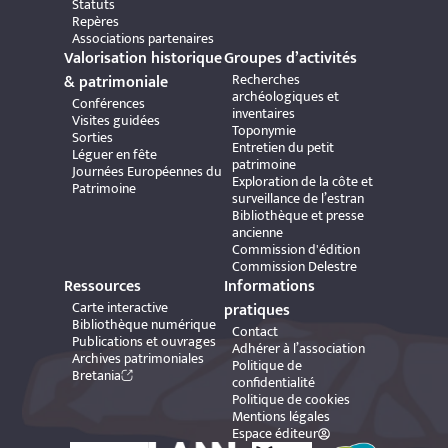
Statuts
Repères
Associations partenaires
Valorisation historique
Groupes d’activités
Recherches
& patrimoniale
archéologiques et
Conférences
inventaires
Visites guidées
Toponymie
Sorties
Entretien du petit
Léguer en fête
patrimoine
Journées Européennes du
Exploration de la côte et
Patrimoine
surveillance de l’estran
Bibliothèque et presse
ancienne
Commission d'édition
Commission Delestre
Ressources
Informations
Carte interactive
pratiques
Bibliothèque numérique
Contact
Publications et ouvrages
Adhérer à l’association
Archives patrimoniales
Politique de
Bretania
confidentialité
Politique de cookies
Mentions légales
Espace éditeur