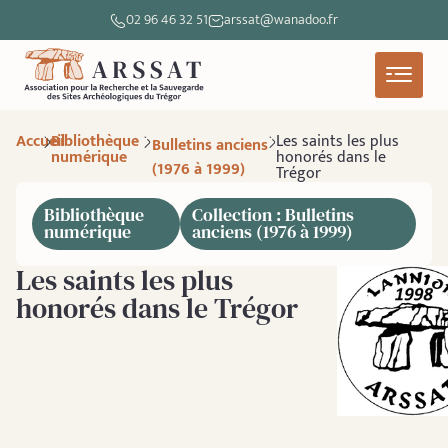
02 96 46 32 51
arssat@wanadoo.fr
Accueil
Bibliothèque
Les saints les plus
Bulletins anciens
numérique
honorés dans le
(1976 à 1999)
Trégor
Bibliothèque
Collection : Bulletins
numérique
anciens (1976 à 1999)
Les saints les plus
honorés dans le Trégor