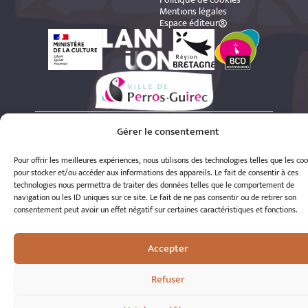
Mentions légales
Espace éditeur
© 2026 A.R.S.S.A.T. Tous droits réservés
Gérer le consentement
Réalisation : Romain Le Corre
Pour offrir les meilleures expériences, nous utilisons des technologies telles que les co
pour stocker et/ou accéder aux informations des appareils. Le fait de consentir à ces
technologies nous permettra de traiter des données telles que le comportement de
navigation ou les ID uniques sur ce site. Le fait de ne pas consentir ou de retirer son
consentement peut avoir un effet négatif sur certaines caractéristiques et fonctions.
Accepter
Refuser