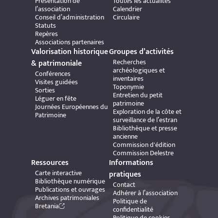
Présentation de
Toutes les actualités
l’association
Calendrier
Conseil d’administration
Circulaire
Statuts
Repères
Associations partenaires
Valorisation historique
Groupes d’activités
Recherches
& patrimoniale
archéologiques et
Conférences
inventaires
Visites guidées
Toponymie
Sorties
Entretien du petit
Léguer en fête
patrimoine
Journées Européennes du
Exploration de la côte et
Patrimoine
surveillance de l’estran
Bibliothèque et presse
ancienne
Commission d'édition
Commission Delestre
Ressources
Informations
Carte interactive
pratiques
Bibliothèque numérique
Contact
Publications et ouvrages
Adhérer à l’association
Archives patrimoniales
Politique de
Bretania
confidentialité
Politique de cookies