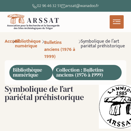
02 96 46 32 51
arssat@wanadoo.fr
Accueil
Bibliothèque
Symbolique de l’art
Bulletins
numérique
pariétal préhistorique
anciens (1976 à
1999)
Bibliothèque
Collection : Bulletins
numérique
anciens (1976 à 1999)
Symbolique de l’art
pariétal préhistorique