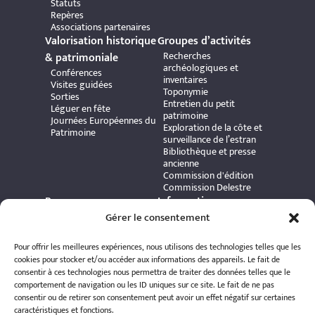
Statuts
Repères
Associations partenaires
Valorisation historique
Groupes d’activités
Recherches
& patrimoniale
archéologiques et
Conférences
inventaires
Visites guidées
Toponymie
Sorties
Entretien du petit
Léguer en fête
patrimoine
Journées Européennes du
Exploration de la côte et
Patrimoine
surveillance de l’estran
Bibliothèque et presse
ancienne
Commission d'édition
Commission Delestre
Ressources
Informations
Carte interactive
Gérer le consentement
pratiques
Bibliothèque numérique
Contact
Publications et ouvrages
Adhérer à l’association
Pour offrir les meilleures expériences, nous utilisons des technologies telles que les
Archives patrimoniales
Politique de
cookies pour stocker et/ou accéder aux informations des appareils. Le fait de
Bretania
confidentialité
consentir à ces technologies nous permettra de traiter des données telles que le
Politique de cookies
comportement de navigation ou les ID uniques sur ce site. Le fait de ne pas
Mentions légales
consentir ou de retirer son consentement peut avoir un effet négatif sur certaines
Espace éditeur
caractéristiques et fonctions.