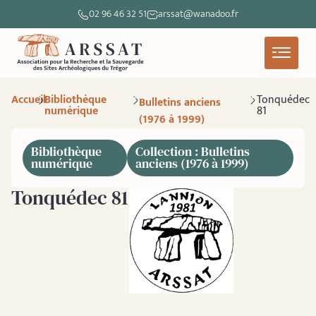
02 96 46 32 51
arssat@wanadoo.fr
Accueil
Bibliothèque
Tonquédec
Bulletins anciens
numérique
81
(1976 à 1999)
Bibliothèque
Collection : Bulletins
numérique
anciens (1976 à 1999)
Tonquédec 81