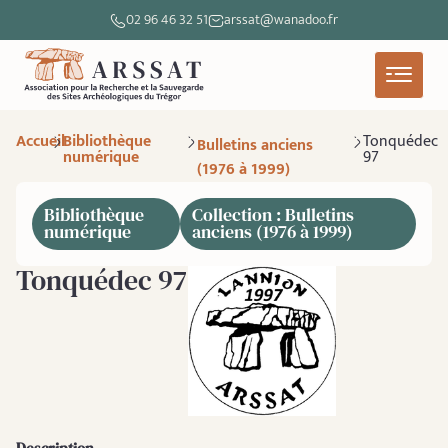
02 96 46 32 51
arssat@wanadoo.fr
Accueil
Bibliothèque
Tonquédec
Bulletins anciens
numérique
97
(1976 à 1999)
Bibliothèque
Collection : Bulletins
numérique
anciens (1976 à 1999)
Tonquédec 97