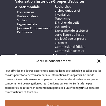
Valorisation historique
Groupes d’activités
Recherches
& patrimoniale
archéologiques et
Conférences
inventaires
Visites guidées
Toponymie
Sorties
Entretien du petit
Léguer en fête
patrimoine
Journées Européennes du
Exploration de la côte et
Patrimoine
surveillance de l’estran
Bibliothèque et presse
ancienne
Commission d'édition
Commission Delestre
Ressources
Informations
Carte interactive
Gérer le consentement
pratiques
Bibliothèque numérique
Contact
Publications et ouvrages
Adhérer à l’association
Pour offrir les meilleures expériences, nous utilisons des technologies telles que les
Archives patrimoniales
Politique de
cookies pour stocker et/ou accéder aux informations des appareils. Le fait de
Bretania
confidentialité
consentir à ces technologies nous permettra de traiter des données telles que le
Politique de cookies
comportement de navigation ou les ID uniques sur ce site. Le fait de ne pas
Mentions légales
consentir ou de retirer son consentement peut avoir un effet négatif sur certaines
Espace éditeur
caractéristiques et fonctions.
Accepter