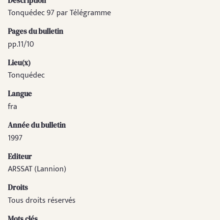
Description
Tonquédec 97 par Télégramme
Pages du bulletin
pp.11/10
Lieu(x)
Tonquédec
Langue
fra
Année du bulletin
1997
Editeur
ARSSAT (Lannion)
Droits
Tous droits réservés
Mots clés