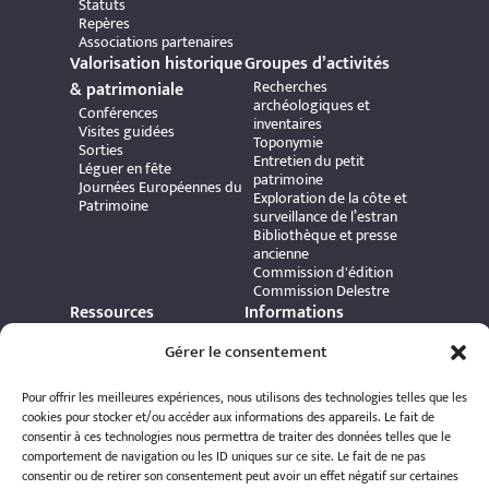
Statuts
Repères
Associations partenaires
Valorisation historique
Groupes d’activités
Recherches
& patrimoniale
archéologiques et
Conférences
inventaires
Visites guidées
Toponymie
Sorties
Entretien du petit
Léguer en fête
patrimoine
Journées Européennes du
Exploration de la côte et
Patrimoine
surveillance de l’estran
Bibliothèque et presse
ancienne
Commission d'édition
Commission Delestre
Ressources
Informations
Carte interactive
pratiques
Gérer le consentement
Bibliothèque numérique
Contact
Publications et ouvrages
Adhérer à l’association
Archives patrimoniales
Pour offrir les meilleures expériences, nous utilisons des technologies telles que les
Politique de
Bretania
confidentialité
cookies pour stocker et/ou accéder aux informations des appareils. Le fait de
Politique de cookies
consentir à ces technologies nous permettra de traiter des données telles que le
Mentions légales
comportement de navigation ou les ID uniques sur ce site. Le fait de ne pas
Espace éditeur
consentir ou de retirer son consentement peut avoir un effet négatif sur certaines