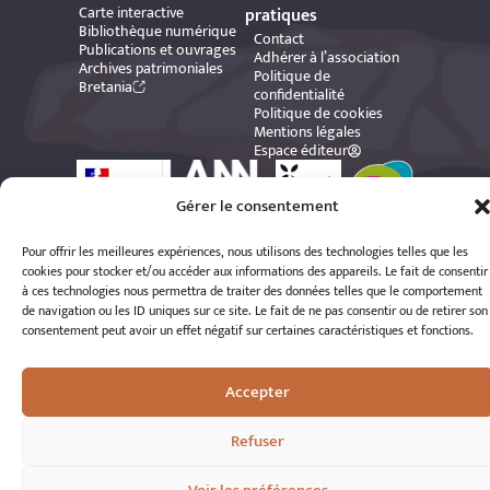
Carte interactive
pratiques
Bibliothèque numérique
Contact
Publications et ouvrages
Adhérer à l’association
Archives patrimoniales
Politique de
Bretania
confidentialité
Politique de cookies
Mentions légales
Espace éditeur
Gérer le consentement
Pour offrir les meilleures expériences, nous utilisons des technologies telles que les
cookies pour stocker et/ou accéder aux informations des appareils. Le fait de consentir
à ces technologies nous permettra de traiter des données telles que le comportement
© 2026 A.R.S.S.A.T. Tous droits réservés
de navigation ou les ID uniques sur ce site. Le fait de ne pas consentir ou de retirer son
Réalisation : Romain Le Corre
consentement peut avoir un effet négatif sur certaines caractéristiques et fonctions.
Accepter
Refuser