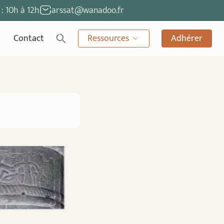
: 10h à 12h
arssat@wanadoo.fr
Contact
Ressources
Adhérer