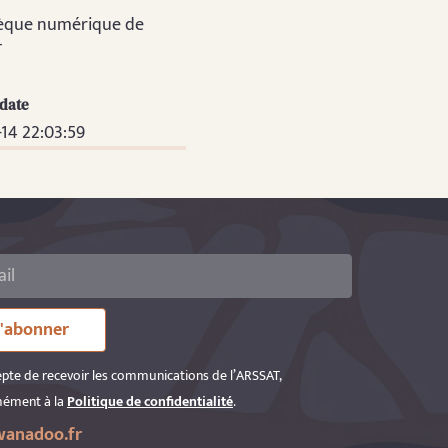
hèque numérique de
T
_date
14 22:03:59
'abonner
epte de recevoir les communications de l’ARSSAT,
ément à la
Politique de confidentialité
.
anadoo.fr