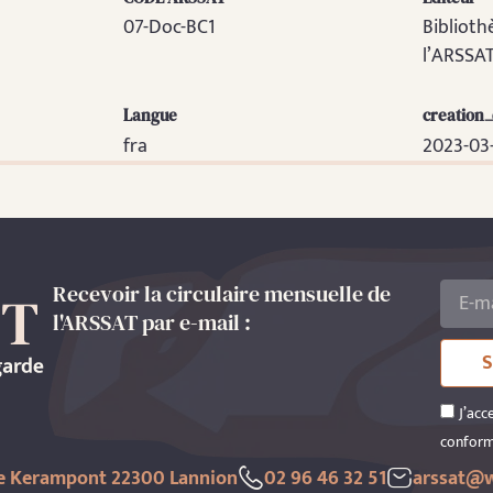
07-Doc-BC1
Bibliot
l’ARSSA
Langue
creation
fra
2023-03-
Recevoir la circulaire mensuelle de
l'ARSSAT par e-mail :
S
J’acc
conform
de Kerampont 22300 Lannion
02 96 46 32 51
arssat@w