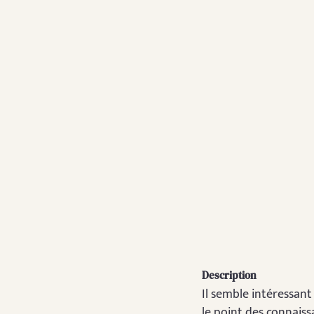
Description
Il semble intéressant
le point des connais