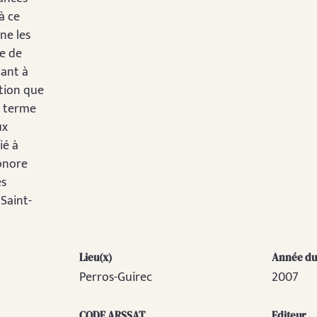
 à ce
ne les
se de
tant à
ation que
u terme
ux
ié à
honore
es
 Saint-
Lieu(x)
Année du 
Perros-Guirec
2007
CODE ARSSAT
Editeur