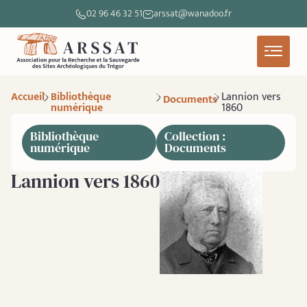
02 96 46 32 51
arssat@wanadoo.fr
Accueil
Bibliothèque
Lannion vers
Documents
numérique
1860
Bibliothèque
Collection :
numérique
Documents
Lannion vers 1860