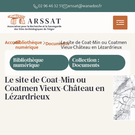
02 96 46 32 51
arssat@wanadoo.fr
Accueil
Bibliothèque
Le site de Coat-Min ou Coatmen
Documents
numérique
Vieux-Château en Lézardrieux
Bibliothèque
Collection :
numérique
Documents
Le site de Coat-Min ou
Coatmen Vieux-Château en
Lézardrieux