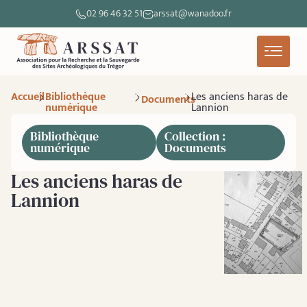
02 96 46 32 51
arssat@wanadoo.fr
Accueil
Bibliothèque
Les anciens haras de
Documents
numérique
Lannion
Bibliothèque
Collection :
numérique
Documents
Les anciens haras de
Lannion