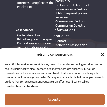
patrimoine
Journées Européennes du
Exploration de la côte et
Patrimoine
surveillance de l’estran
Bibliothèque et presse
ancienne
Commission d'édition
Commission Delestre
Ressources
Informations
Carte interactive
pratiques
Bibliothèque numérique
Contact
Publications et ouvrages
Adhérer à l’association
Archives patrimoniales
Politique de
Bretania
confidentialité
Gérer le consentement
Politique de cookies
Mentions légales
Pour offrir les meilleures expériences, nous utilisons des technologies telles que les
Espace éditeur
cookies pour stocker et/ou accéder aux informations des appareils. Le fait de
consentir à ces technologies nous permettra de traiter des données telles que le
comportement de navigation ou les ID uniques sur ce site. Le fait de ne pas consentir
ou de retirer son consentement peut avoir un effet négatif sur certaines
caractéristiques et fonctions.
© 2026 A.R.S.S.A.T. Tous droits réservés
Accepter
Réalisation : Romain Le Corre