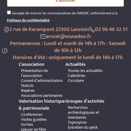
S'abonner
J’accepte de recevoir les communications de l’ARSSAT, conformément à la
Politique de confidentialité
.
2 rue de Kerampont 22300 Lannion
02 96 46 32 51
arssat@wanadoo.fr
Permanences : Lundi et mardi de 14h à 17h - Samedi
de 10h à 12h
Horaires d'été : uniquement le lundi de 14h à 17h
L’association
Actualités
Présentation de
Toutes les actualités
l’association
Calendrier
Conseil d’administration
Circulaire
Statuts
Repères
Associations partenaires
Valorisation historique
Groupes d’activités
Recherches
& patrimoniale
archéologiques et
Conférences
inventaires
Visites guidées
Toponymie
Sorties
Entretien du petit
Léguer en fête