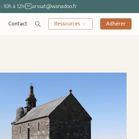
: 10h à 12h
arssat@wanadoo.fr
Contact
Ressources
Adhérer