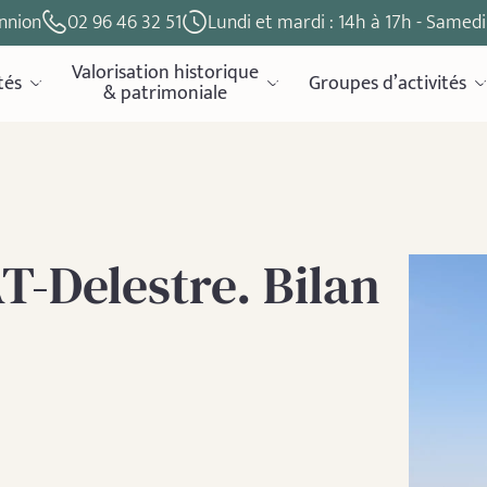
nnion
02 96 46 32 51
Lundi et mardi : 14h à 17h - Samedi 
Valorisation historique
tés
Groupes d’activités
& patrimoniale
-Delestre. Bilan