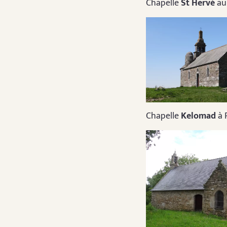
Chapelle
St Hervé
au
Chapelle
Kelomad
à 