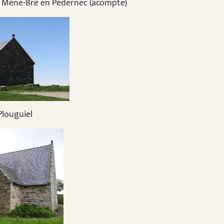
 Méné-Bré en Pédernec (acompte)
Plouguiel