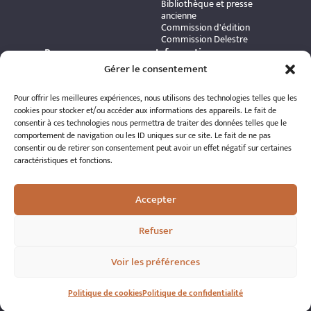
Bibliothèque et presse
ancienne
Commission d'édition
Commission Delestre
Ressources
Informations
Carte interactive
Gérer le consentement
pratiques
Bibliothèque numérique
Contact
Publications et ouvrages
Adhérer à l’association
Pour offrir les meilleures expériences, nous utilisons des technologies telles que les
Archives patrimoniales
Politique de
cookies pour stocker et/ou accéder aux informations des appareils. Le fait de
Bretania
confidentialité
consentir à ces technologies nous permettra de traiter des données telles que le
Politique de cookies
comportement de navigation ou les ID uniques sur ce site. Le fait de ne pas
Mentions légales
consentir ou de retirer son consentement peut avoir un effet négatif sur certaines
Espace éditeur
caractéristiques et fonctions.
Accepter
Refuser
© 2026 A.R.S.S.A.T. Tous droits réservés
Voir les préférences
Réalisation : Romain Le Corre
Politique de cookies
Politique de confidentialité