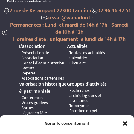
Politique de confidentialité
.
2 rue de Kerampont 22300 Lannion
02 96 46 32 51
arssat@wanadoo.fr
Permanences : Lundi et mardi de 14h à 17h - Samedi
de 10h à 12h
Horaires d'été : uniquement le lundi de 14h à 17h
L’association
Actualités
Présentation de
Toutes les actualités
l’association
Calendrier
Conseil d’administration
Circulaire
Statuts
Repères
Associations partenaires
Valorisation historique
Groupes d’activités
Recherches
& patrimoniale
archéologiques et
Conférences
inventaires
Visites guidées
Toponymie
Sorties
Entretien du petit
Léguer en fête
patrimoine
Journées Européennes du
Exploration de la côte et
Patrimoine
Gérer le consentement
surveillance de l’estran
Bibliothèque et presse