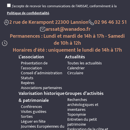
J’accepte de recevoir les communications de l’ARSSAT, conformément à la
Politique de confidentialité
.
2 rue de Kerampont 22300 Lannion
02 96 46 32 51
arssat@wanadoo.fr
Permanences : Lundi et mardi de 14h à 17h - Samedi
de 10h à 12h
Horaires d'été : uniquement le lundi de 14h à 17h
L’association
Actualités
Présentation de
Toutes les actualités
l’association
Calendrier
Conseil d’administration
Circulaire
Statuts
Repères
Associations partenaires
Valorisation historique
Groupes d’activités
Recherches
& patrimoniale
archéologiques et
Conférences
inventaires
Visites guidées
Toponymie
Sorties
Entretien du petit
Léguer en fête
patrimoine
Journées Européennes du
Exploration de la côte et