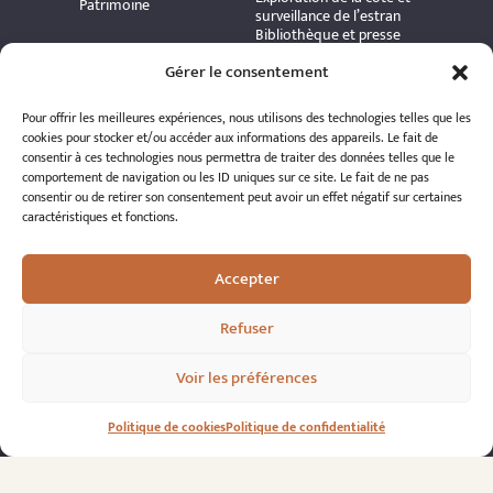
Patrimoine
surveillance de l’estran
Bibliothèque et presse
ancienne
Gérer le consentement
Commission d'édition
Commission Delestre
Ressources
Informations
Pour offrir les meilleures expériences, nous utilisons des technologies telles que les
Carte interactive
pratiques
cookies pour stocker et/ou accéder aux informations des appareils. Le fait de
Bibliothèque numérique
consentir à ces technologies nous permettra de traiter des données telles que le
Contact
Publications et ouvrages
comportement de navigation ou les ID uniques sur ce site. Le fait de ne pas
Adhérer à l’association
Archives patrimoniales
consentir ou de retirer son consentement peut avoir un effet négatif sur certaines
Politique de
Bretania
confidentialité
caractéristiques et fonctions.
Politique de cookies
Mentions légales
Espace éditeur
Accepter
Refuser
Voir les préférences
© 2026 A.R.S.S.A.T. Tous droits réservés
Politique de cookies
Politique de confidentialité
Réalisation : Romain Le Corre