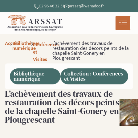
02 96 46 32 51
arssat@wanadoo.fr
Accueil
Bibliothèque
L’achèvement des travaux de
Conférences
numérique
restauration des décors peints de la
et
chapelle Saint-Gonery en
Plougrescant
Visites
Bibliothèque
Collection : Conférences
numérique
et Visites
L’achèvement des travaux de
restauration des décors peints
de la chapelle Saint-Gonery en
Plougrescant