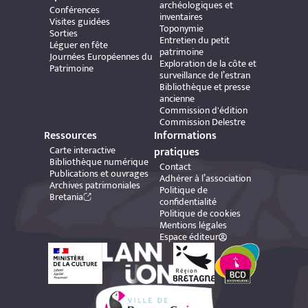
archéologiques et
Conférences
inventaires
Visites guidées
Toponymie
Sorties
Entretien du petit
Léguer en fête
patrimoine
Journées Européennes du
Exploration de la côte et
Patrimoine
surveillance de l’estran
Bibliothèque et presse
ancienne
Commission d'édition
Commission Delestre
Ressources
Informations
Carte interactive
pratiques
Bibliothèque numérique
Contact
Publications et ouvrages
Adhérer à l’association
Archives patrimoniales
Politique de
Bretania
confidentialité
Politique de cookies
Mentions légales
Espace éditeur