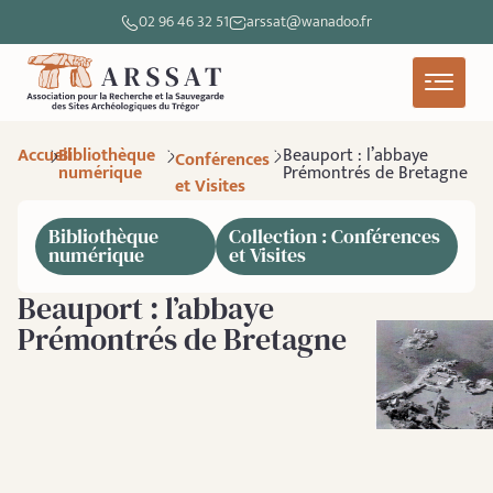
02 96 46 32 51
arssat@wanadoo.fr
Accueil
Bibliothèque
Beauport : l’abbaye
Conférences
numérique
Prémontrés de Bretagne
et Visites
Bibliothèque
Collection : Conférences
numérique
et Visites
Beauport : l’abbaye
Prémontrés de Bretagne