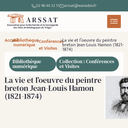
02 96 46 32 51
arssat@wanadoo.fr
Accueil
Bibliothèque
La vie et l’oeuvre du peintre
Conférences
numérique
breton Jean-Louis Hamon (1821-
et Visites
1874)
Bibliothèque
Collection : Conférences
numérique
et Visites
La vie et l’oeuvre du peintre
breton Jean-Louis Hamon
(1821-1874)