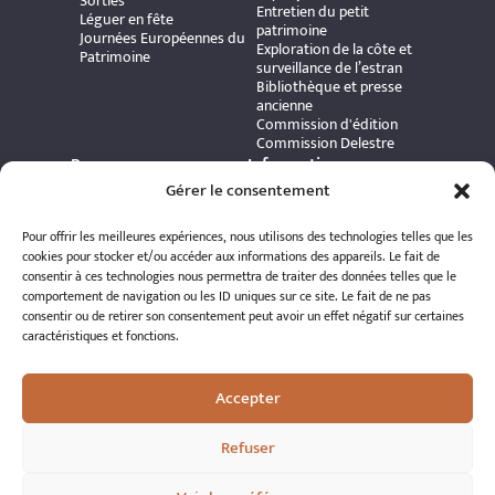
Sorties
Entretien du petit
Léguer en fête
patrimoine
Journées Européennes du
Exploration de la côte et
Patrimoine
surveillance de l’estran
Bibliothèque et presse
ancienne
Commission d'édition
Commission Delestre
Ressources
Informations
Carte interactive
Gérer le consentement
pratiques
Bibliothèque numérique
Contact
Publications et ouvrages
Adhérer à l’association
Pour offrir les meilleures expériences, nous utilisons des technologies telles que les
Archives patrimoniales
Politique de
cookies pour stocker et/ou accéder aux informations des appareils. Le fait de
Bretania
confidentialité
consentir à ces technologies nous permettra de traiter des données telles que le
Politique de cookies
comportement de navigation ou les ID uniques sur ce site. Le fait de ne pas
Mentions légales
consentir ou de retirer son consentement peut avoir un effet négatif sur certaines
Espace éditeur
caractéristiques et fonctions.
Accepter
Refuser
© 2026 A.R.S.S.A.T. Tous droits réservés