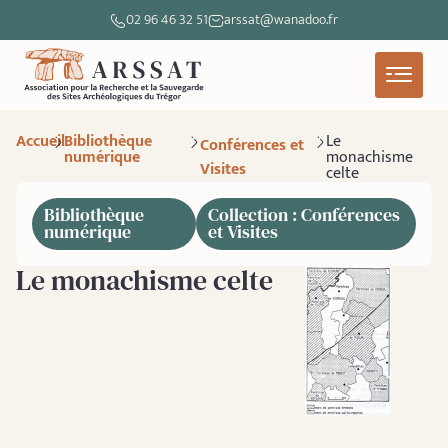
02 96 46 32 51
arssat@wanadoo.fr
Accueil
Bibliothèque
Le
Conférences et
numérique
monachisme
Visites
celte
Bibliothèque
Collection : Conférences
numérique
et Visites
Le monachisme celte