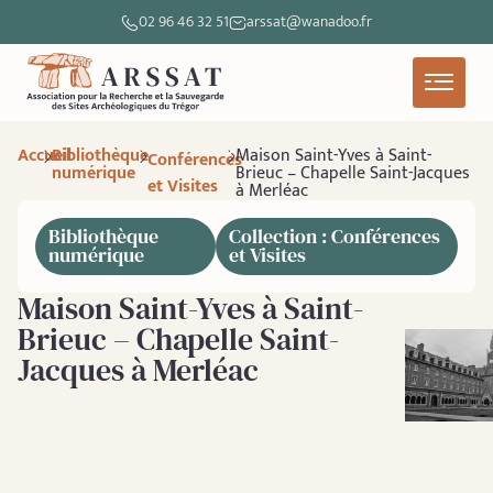
02 96 46 32 51
arssat@wanadoo.fr
Accueil
Bibliothèque
Maison Saint-Yves à Saint-
Conférences
numérique
Brieuc – Chapelle Saint-Jacques
et Visites
à Merléac
Bibliothèque
Collection : Conférences
numérique
et Visites
Maison Saint-Yves à Saint-
Brieuc – Chapelle Saint-
Jacques à Merléac