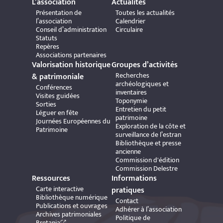
L’association
Actualités
Présentation de
Toutes les actualités
l’association
Calendrier
Conseil d’administration
Circulaire
Statuts
Repères
Associations partenaires
Valorisation historique
Groupes d’activités
Recherches
& patrimoniale
archéologiques et
Conférences
inventaires
Visites guidées
Toponymie
Sorties
Entretien du petit
Léguer en fête
patrimoine
Journées Européennes du
Exploration de la côte et
Patrimoine
surveillance de l’estran
Bibliothèque et presse
ancienne
Commission d'édition
Commission Delestre
Ressources
Informations
Carte interactive
pratiques
Bibliothèque numérique
Contact
Publications et ouvrages
Adhérer à l’association
Archives patrimoniales
Politique de
Bretania