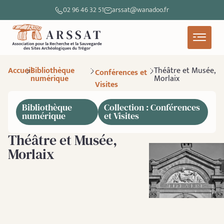
02 96 46 32 51
arssat@wanadoo.fr
Accueil
Bibliothèque
Théâtre et Musée,
Conférences et
numérique
Morlaix
Visites
Bibliothèque
Collection : Conférences
numérique
et Visites
Théâtre et Musée,
Morlaix