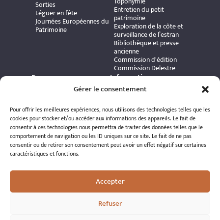
Toponymie
Sorties
Entretien du petit
Léguer en fête
patrimoine
Journées Européennes du
Exploration de la côte et
Patrimoine
surveillance de l’estran
Bibliothèque et presse
ancienne
Commission d'édition
Commission Delestre
Ressources
Informations
Carte interactive
pratiques
Gérer le consentement
Bibliothèque numérique
Contact
Publications et ouvrages
Adhérer à l’association
Pour offrir les meilleures expériences, nous utilisons des technologies telles que les
Archives patrimoniales
Politique de
cookies pour stocker et/ou accéder aux informations des appareils. Le fait de
Bretania
confidentialité
consentir à ces technologies nous permettra de traiter des données telles que le
Politique de cookies
comportement de navigation ou les ID uniques sur ce site. Le fait de ne pas
Mentions légales
consentir ou de retirer son consentement peut avoir un effet négatif sur certaines
Espace éditeur
caractéristiques et fonctions.
Accepter
Refuser
© 2026 A.R.S.S.A.T. Tous droits réservés