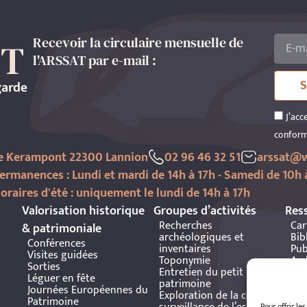
Recevoir la circulaire mensuelle de
l'ARSSAT par e-mail :
S
J’acc
conform
de Kerampont 22300 Lannion
02 96 46 32 51
arssat@w
ermanences : Lundi et mardi de 14h à 17h - Samedi de 10h 
oraires d'été : uniquement le lundi de 14h à 17h
Valorisation historique
Groupes d’activités
Res
Recherches
Car
& patrimoniale
archéologiques et
Bib
Conférences
inventaires
Pub
Visites guidées
Toponymie
Arc
Sorties
Entretien du petit
Bre
Léguer en fête
patrimoine
Journées Européennes du
Exploration de la côte et
Patrimoine
Pour offrir le