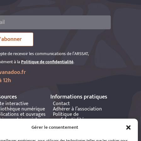
'abonner
epte de recevoir les communications de l’ARSSAT,
ément à la
Politique de confidentialité
.
anadoo.fr
à 12h
sources
Informations pratiques
te interactive
Contact
liothèque numérique
Adhérer à l’association
lications et ouvrages
Politique de
hives patrimoniales
confidentialité
tania
Politique de cookies
Gérer le consentement
Mentions légales
Espace éditeur
s meilleures expériences, nous utilisons des technologies telles que les cookies pour