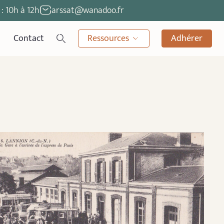
: 10h à 12h
arssat@wanadoo.fr
Contact
Ressources
Adhérer