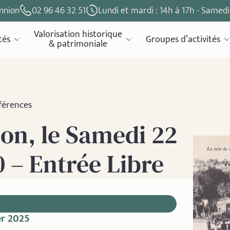
nnion
02 96 46 32 51
Lundi et mardi : 14h à 17h - Samedi 
Valorisation historique
tés
Groupes d’activités
& patrimoniale
férences
on, le Samedi 22
0 – Entrée Libre
er 2025