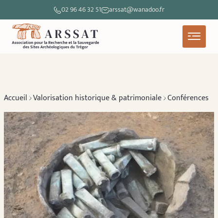
02 96 46 32 51
arssat@wanadoo.fr
Accueil
Valorisation historique & patrimoniale
Conférences