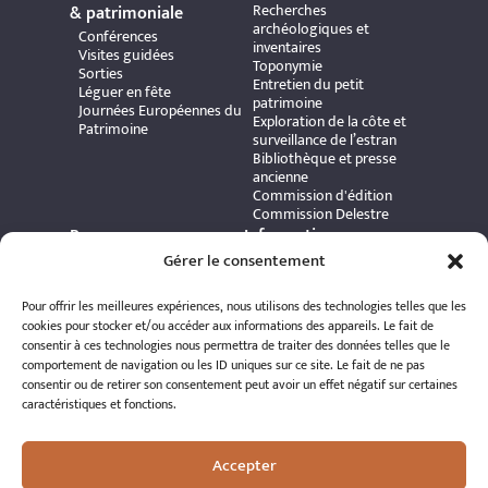
Recherches
& patrimoniale
archéologiques et
Conférences
inventaires
Visites guidées
Toponymie
Sorties
Entretien du petit
Léguer en fête
patrimoine
Journées Européennes du
Exploration de la côte et
Patrimoine
surveillance de l’estran
Bibliothèque et presse
ancienne
Commission d'édition
Commission Delestre
Ressources
Informations
Carte interactive
pratiques
Gérer le consentement
Bibliothèque numérique
Contact
Publications et ouvrages
Adhérer à l’association
Pour offrir les meilleures expériences, nous utilisons des technologies telles que les
Archives patrimoniales
Politique de
cookies pour stocker et/ou accéder aux informations des appareils. Le fait de
Bretania
confidentialité
consentir à ces technologies nous permettra de traiter des données telles que le
Politique de cookies
comportement de navigation ou les ID uniques sur ce site. Le fait de ne pas
Mentions légales
consentir ou de retirer son consentement peut avoir un effet négatif sur certaines
Espace éditeur
caractéristiques et fonctions.
Accepter