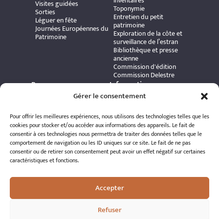
inventaires
Visites guidées
Toponymie
Sorties
Entretien du petit
Léguer en fête
patrimoine
Journées Européennes du
Exploration de la côte et
Patrimoine
surveillance de l’estran
Bibliothèque et presse
ancienne
Commission d'édition
Commission Delestre
Ressources
Informations
Carte interactive
pratiques
Gérer le consentement
Bibliothèque numérique
Contact
Publications et ouvrages
Adhérer à l’association
Pour offrir les meilleures expériences, nous utilisons des technologies telles que les
Archives patrimoniales
Politique de
cookies pour stocker et/ou accéder aux informations des appareils. Le fait de
Bretania
confidentialité
consentir à ces technologies nous permettra de traiter des données telles que le
Politique de cookies
comportement de navigation ou les ID uniques sur ce site. Le fait de ne pas
Mentions légales
consentir ou de retirer son consentement peut avoir un effet négatif sur certaines
Espace éditeur
caractéristiques et fonctions.
Accepter
Refuser