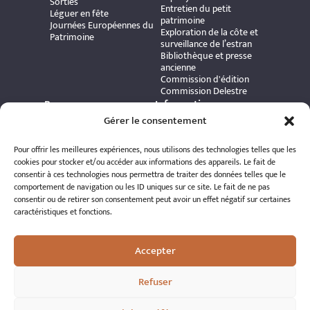
Sorties
Entretien du petit
Léguer en fête
patrimoine
Journées Européennes du
Exploration de la côte et
Patrimoine
surveillance de l’estran
Bibliothèque et presse
ancienne
Commission d'édition
Commission Delestre
Ressources
Informations
Carte interactive
pratiques
Gérer le consentement
Bibliothèque numérique
Contact
Publications et ouvrages
Adhérer à l’association
Pour offrir les meilleures expériences, nous utilisons des technologies telles que les
Archives patrimoniales
Politique de
cookies pour stocker et/ou accéder aux informations des appareils. Le fait de
Bretania
confidentialité
consentir à ces technologies nous permettra de traiter des données telles que le
Politique de cookies
comportement de navigation ou les ID uniques sur ce site. Le fait de ne pas
Mentions légales
consentir ou de retirer son consentement peut avoir un effet négatif sur certaines
Espace éditeur
caractéristiques et fonctions.
Accepter
Refuser
© 2026 A.R.S.S.A.T. Tous droits réservés