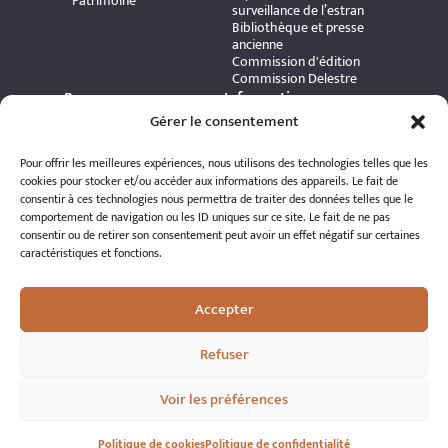
Patrimoine
surveillance de l’estran
Bibliothèque et presse
ancienne
Commission d'édition
Commission Delestre
Ressources
Informations
Carte interactive
pratiques
Gérer le consentement
Bibliothèque numérique
Contact
Publications et ouvrages
Adhérer à l’association
Pour offrir les meilleures expériences, nous utilisons des technologies telles que les
Archives patrimoniales
Politique de
cookies pour stocker et/ou accéder aux informations des appareils. Le fait de
Bretania
confidentialité
consentir à ces technologies nous permettra de traiter des données telles que le
Politique de cookies
comportement de navigation ou les ID uniques sur ce site. Le fait de ne pas
Mentions légales
consentir ou de retirer son consentement peut avoir un effet négatif sur certaines
Espace éditeur
caractéristiques et fonctions.
Accepter
Refuser
© 2026 A.R.S.S.A.T. Tous droits réservés
Voir les préférences
Réalisation : Romain Le Corre
Politique de cookies
Politique de confidentialité