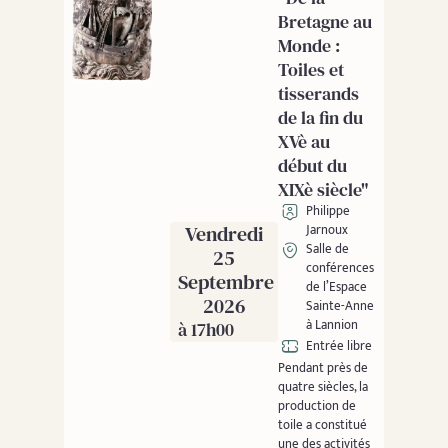
Bretagne au
Monde :
Toiles et
tisserands
de la fin du
XVè au
début du
XIXè siècle"
Philippe
Vendredi
Jarnoux
Salle de
25
conférences
Septembre
de l’Espace
2026
Sainte-Anne
à Lannion
à 17h00
Entrée libre
Pendant près de
quatre siècles, la
production de
toile a constitué
une des activités