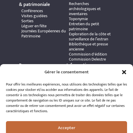
Recherches
& patrimoniale
archéologiques et
Conférences
inventaires
Visites guidées
Toponymie
Sorties
Entretien du petit
Léguer en fête
patrimoine
Journées Européennes du
Exploration de la côte et
Patrimoine
surveillance de l’estran
Bibliothèque et presse
ancienne
Commission d'édition
Commission Delestre
Ressources
Informations
Carte interactive
pratiques
Gérer le consentement
Bibliothèque numérique
Contact
Publications et ouvrages
Adhérer à l’association
Pour offrir les meilleures expériences, nous utilisons des technologies telles que les
Archives patrimoniales
Politique de
cookies pour stocker et/ou accéder aux informations des appareils. Le fait de
Bretania
confidentialité
consentir à ces technologies nous permettra de traiter des données telles que le
Politique de cookies
comportement de navigation ou les ID uniques sur ce site. Le fait de ne pas
Mentions légales
consentir ou de retirer son consentement peut avoir un effet négatif sur certaines
Espace éditeur
caractéristiques et fonctions.
Accepter