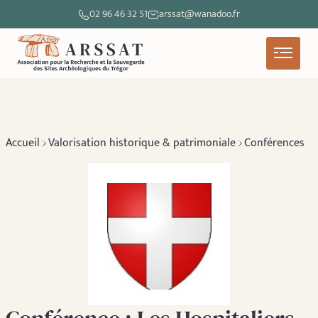
02 96 46 32 51
arssat@wanadoo.fr
Accueil
Valorisation historique & patrimoniale
Conférences