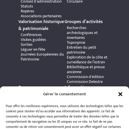
Conseil d’administration
Circulaire
Statuts
Repères
Associations partenaires
Valorisation historique
Groupes d’activités
Recherches
& patrimoniale
archéologiques et
Conférences
inventaires
Visites guidées
Toponymie
Sorties
Entretien du petit
Léguer en fête
patrimoine
Journées Européennes du
Exploration de la côte et
Patrimoine
surveillance de l’estran
Bibliothèque et presse
ancienne
Commission d'édition
Commission Delestre
Ressources
Informations
Carte interactive
pratiques
Gérer le consentement
Bibliothèque numérique
Contact
Publications et ouvrages
Adhérer à l’association
Pour offrir les meilleures expériences, nous utilisons des technologies telles que les
Archives patrimoniales
Politique de
cookies pour stocker et/ou accéder aux informations des appareils. Le fait de
Bretania
confidentialité
consentir à ces technologies nous permettra de traiter des données telles que le
Politique de cookies
comportement de navigation ou les ID uniques sur ce site. Le fait de ne pas
Mentions légales
consentir ou de retirer son consentement peut avoir un effet négatif sur certaines