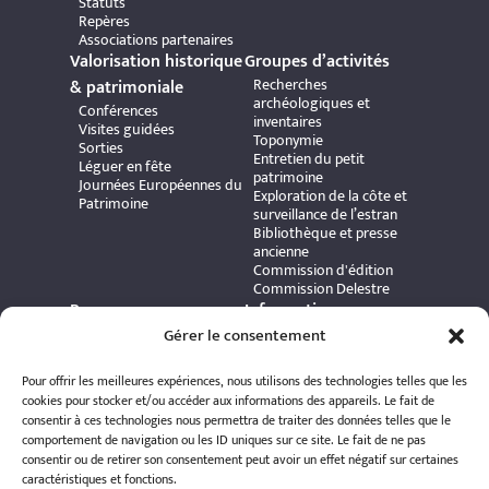
Statuts
Repères
Associations partenaires
Valorisation historique
Groupes d’activités
Recherches
& patrimoniale
archéologiques et
Conférences
inventaires
Visites guidées
Toponymie
Sorties
Entretien du petit
Léguer en fête
patrimoine
Journées Européennes du
Exploration de la côte et
Patrimoine
surveillance de l’estran
Bibliothèque et presse
ancienne
Commission d'édition
Commission Delestre
Ressources
Informations
Carte interactive
Gérer le consentement
pratiques
Bibliothèque numérique
Contact
Publications et ouvrages
Adhérer à l’association
Pour offrir les meilleures expériences, nous utilisons des technologies telles que les
Archives patrimoniales
Politique de
cookies pour stocker et/ou accéder aux informations des appareils. Le fait de
Bretania
confidentialité
consentir à ces technologies nous permettra de traiter des données telles que le
Politique de cookies
comportement de navigation ou les ID uniques sur ce site. Le fait de ne pas
Mentions légales
consentir ou de retirer son consentement peut avoir un effet négatif sur certaines
Espace éditeur
caractéristiques et fonctions.