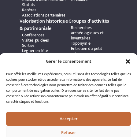
Statuts
Repères
Associations partenaires
Valorisation historique
Groupes d’activités
Recherches
& patrimoniale
archéologiques et
Conférences
inventaires
Visites guidées
Toponymie
Sorties
Entretien du petit
Léguer en fête
patrimoine
Journées Européennes du
Exploration de la côte et
Patrimoine
Gérer le consentement
surveillance de l’estran
Bibliothèque et presse
ancienne
Pour offrir les meilleures expériences, nous utilisons des technologies telles que les
Commission d'édition
cookies pour stocker et/ou accéder aux informations des appareils. Le fait de
Commission Delestre
consentir à ces technologies nous permettra de traiter des données telles que le
Ressources
Informations
comportement de navigation ou les ID uniques sur ce site. Le fait de ne pas
consentir ou de retirer son consentement peut avoir un effet négatif sur certaines
Carte interactive
pratiques
caractéristiques et fonctions.
Bibliothèque numérique
Contact
Publications et ouvrages
Adhérer à l’association
Archives patrimoniales
Politique de
Bretania
Accepter
confidentialité
Politique de cookies
Mentions légales
Refuser
Espace éditeur