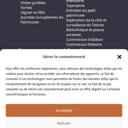
inventaires
Visites guidées
Toponymie
Sorties
Entretien du petit
Léguer en fête
patrimoine
Journées Européennes du
Exploration de la côte et
Patrimoine
surveillance de l’estran
Bibliothèque et presse
ancienne
Commission d'édition
Commission Delestre
Ressources
Informations
Carte interactive
pratiques
Gérer le consentement
Bibliothèque numérique
Contact
Publications et ouvrages
Adhérer à l’association
Pour offrir les meilleures expériences, nous utilisons des technologies telles que les
Archives patrimoniales
Politique de
cookies pour stocker et/ou accéder aux informations des appareils. Le fait de
Bretania
confidentialité
consentir à ces technologies nous permettra de traiter des données telles que le
Politique de cookies
comportement de navigation ou les ID uniques sur ce site. Le fait de ne pas
Mentions légales
consentir ou de retirer son consentement peut avoir un effet négatif sur certaines
Espace éditeur
caractéristiques et fonctions.
Accepter
Refuser